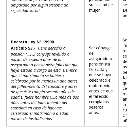
su calidad de
se
amparado por algún sistema de
mujer.
D
seguridad social.
pe
S
Decreto Ley Nº 19990
in
Ser cónyuge
Artículo 53.
‐
Tiene derecho a
m
del
pensión (…) El cónyuge inválido o
se
asegurado o
mayor de sesenta años de la
de
pensionista
asegurada o pensionista fallecida que
a
fallecido y
haya estado a cargo de ésta, siempre
pe
que se haya
que el matrimonio se hubiera
fa
celebrado el
celebrado por lo menos un año antes
qu
matrimonio
del fallecimiento del causante y antes
ce
antes de que
de que éste cumpla sesenta años de
m
el fallecido
edad si fuese hombre (…)o más de dos
an
cumpla los
años antes del fallecimiento del
la
sesenta
causante en caso de haberse
cu
años.
celebrado el matrimonio a edad
ci
mayor de las indicadas.
añ