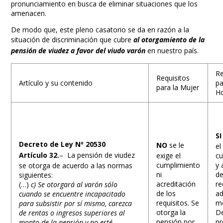
pronunciamiento en busca de eliminar situaciones que los
amenacen.
De modo que, este pleno casatorio se da en razón a la
situación de discriminación que cubre
al otorgamiento de la
pensión de viudez a favor del viudo varón
en nuestro país.
Re
Requisitos
Artículo y su contenido
pa
para la Mujer
H
S
Decreto de Ley Nº 20530
NO
se le
el
Artículo 32.
– La pensión de viudez
exige el
c
cumplimiento
y 
se otorga de acuerdo a las normas
ni
de
siguientes:
acreditación
re
(…)
c) Se otorgará al varón sólo
de los
ad
cuando se encuentre incapacitado
requisitos. Se
m
para subsistir por sí mismo, carezca
otorga la
De
de rentas o ingresos superiores al
pensión por
pr
monto de la pensión y no esté