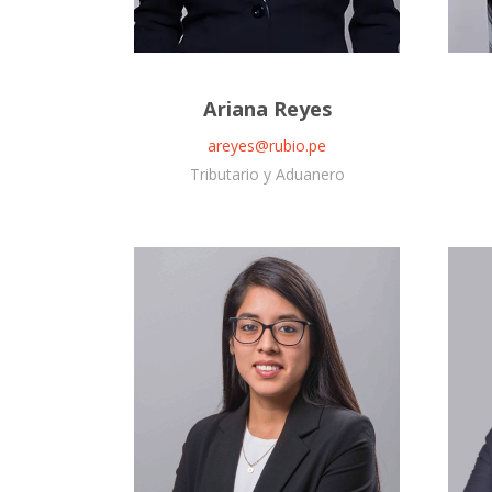
Ariana Reyes
areyes@rubio.pe
Tributario y Aduanero