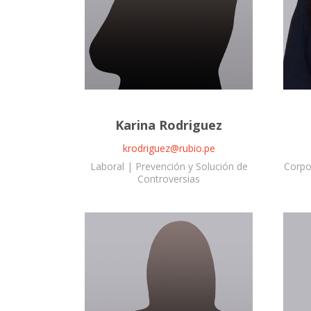
Karina Rodriguez
krodriguez@rubio.pe
Laboral | Prevención y Solución de
Corpor
Controversias