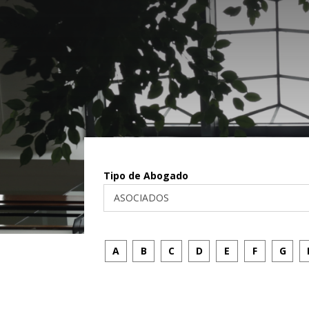
Tipo de Abogado
A
B
C
D
E
F
G