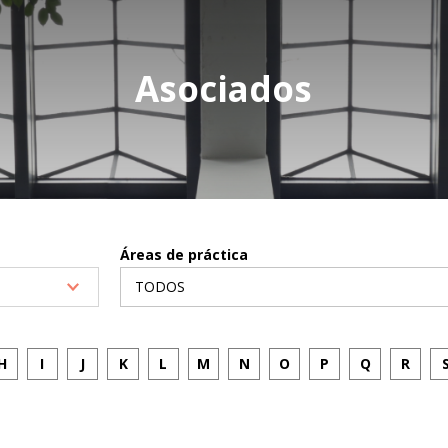
Asociados
Áreas de práctica
H
I
J
K
L
M
N
O
P
Q
R