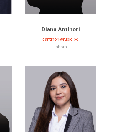
Diana Antinori
dantinori@rubio.pe
Laboral