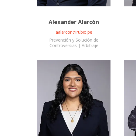
Alexander Alarcón
aalarcon@rubio.pe
Prevención y Solución de
Controversias | Arbitraje