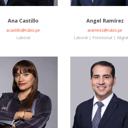
Ana Castillo
Angel Ramírez
acastillo@rubio.pe
aramirez@rubio.pe
Laboral
Laboral | Previsional | Migra