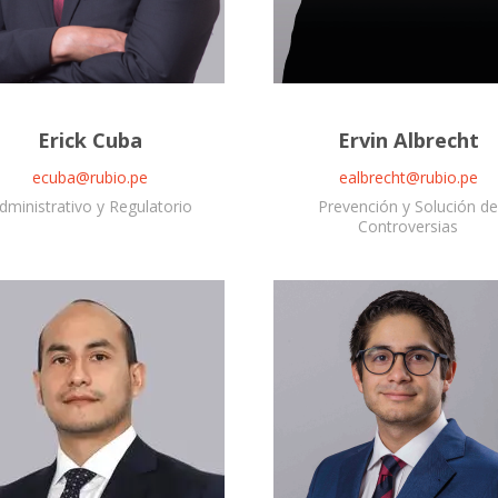
Erick Cuba
Ervin Albrecht
ecuba@rubio.pe
ealbrecht@rubio.pe
dministrativo y Regulatorio
Prevención y Solución de
Controversias