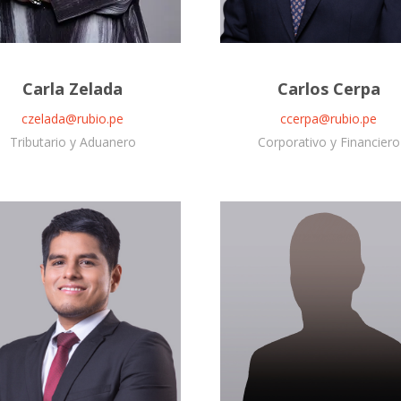
Carla Zelada
Carlos Cerpa
czelada@rubio.pe
ccerpa@rubio.pe
Tributario y Aduanero
Corporativo y Financiero