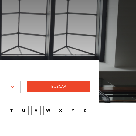
S
T
U
V
W
X
Y
Z