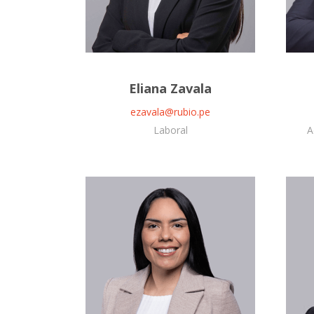
Eliana Zavala
ezavala@rubio.pe
Laboral
A