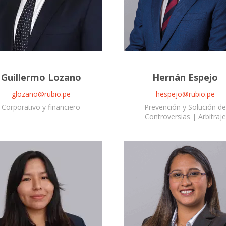
Guillermo Lozano
Hernán Espejo
glozano@rubio.pe
hespejo@rubio.pe
Corporativo y financiero
Prevención y Solución de
Controversias | Arbitraje