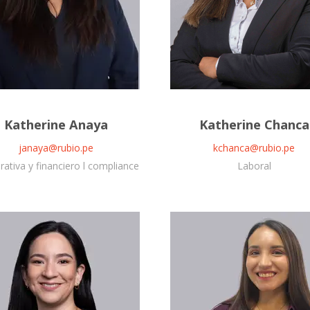
Katherine Anaya
Katherine Chanca
janaya@rubio.pe
kchanca@rubio.pe
ativa y financiero l compliance
Laboral