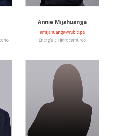
Annie Mijahuanga
amijahuanga@rubio.pe
torio
Energía e Hidrocarburos