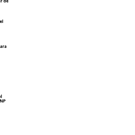
ar de
el
para
l
SNP