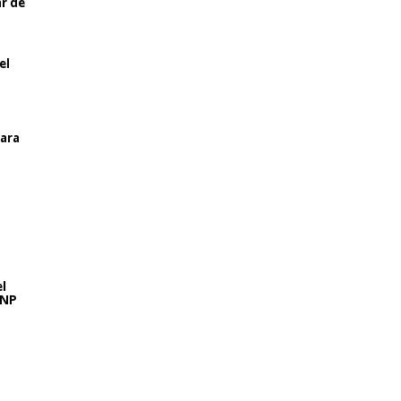
ar de
el
para
l
SNP