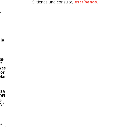
Si tienes una consulta,
escríbenos
.
O
DÍA
26-
°
vas
por
olar
ISA
DEL
S
N°
la