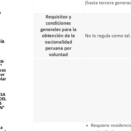
O
DÍA
26-
°
vas
por
olar
ISA
DEL
S
N°
la