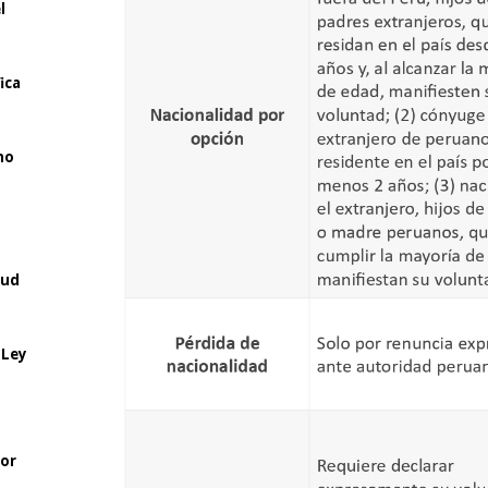
l
ica
mo
lud
 Ley
bor