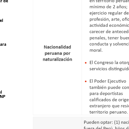
ar de
el
para
l
SNP