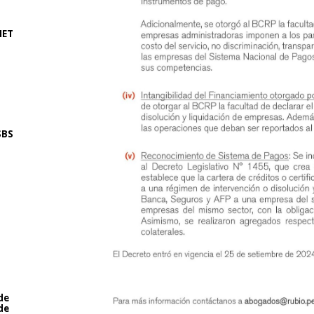
NET
SBS
de
de