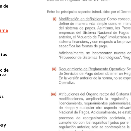
n de
rama
atas
to de
nto
os
s y