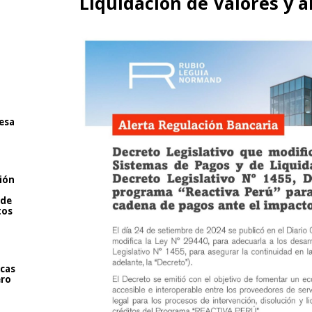
Liquidación de Valores y 
resa
ión
 de
tos
icas
ero