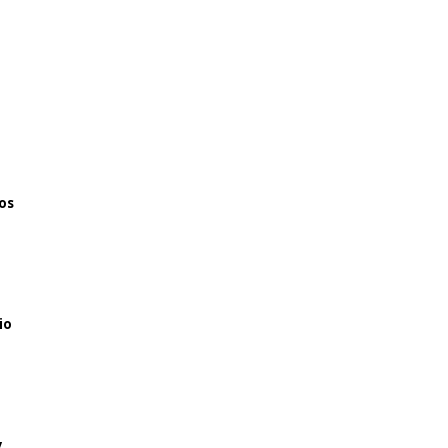
os
io
y