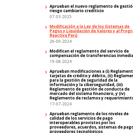
Aprueban el nuevo reglamento de gestió
riesgo cambiario crediticio
07-03-2025
Modificación a la Ley de los Sistemas de
Pagos y Liquidación de Valores y al Prog
Reactiva Perú
26-09-2024
Modifican el reglamento del servicio de
compensación de transferencias inmedi
19-08-2024
Aprueban modificaciones a (i) Reglamen
tarjetas de crédito y débito, (ii) Reglame
para la gestión de seguridad de la
información y la ciberseguridad, (iii)
Reglamento de gestión de conducta de
mercado del sistema financiero, y (iv)
Reglamento de reclamos y requerimient
17-07-2024
Aprueban reglamento de los niveles de
calidad de los servicios de pago
interoperables provistos por los
proveedores, acuerdos, sistemas de pago
proveedores tecnológicos