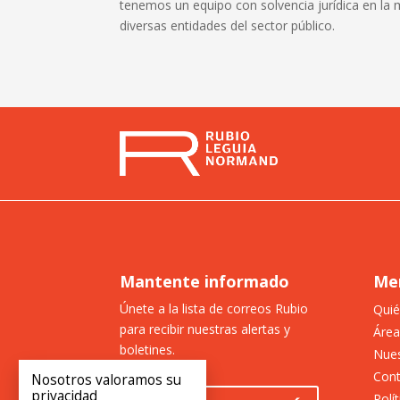
tenemos un equipo con solvencia jurídica en la 
diversas entidades del sector público.
Mantente informado
Me
Únete a la lista de correos Rubio
Qui
para recibir nuestras alertas y
Área
boletines.
Nues
Con
Nosotros valoramos su
privacidad
Polí