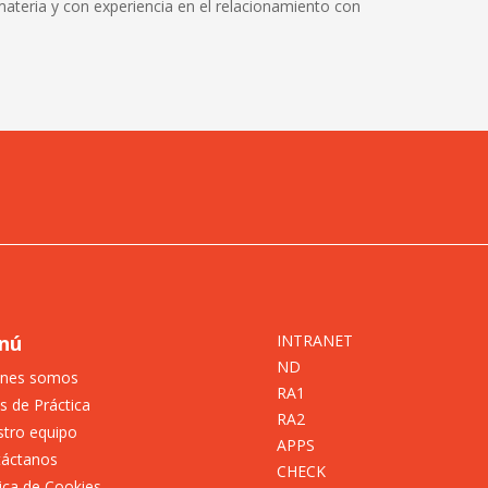
materia y con experiencia en el relacionamiento con
nú
INTRANET
ND
énes somos
RA1
s de Práctica
RA2
tro equipo
APPS
táctanos
CHECK
tica de Cookies