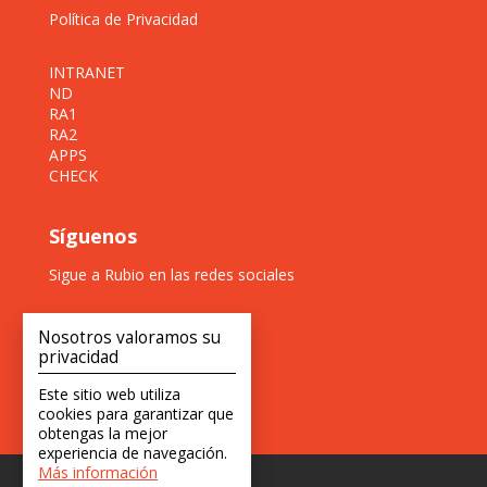
Política de Privacidad
INTRANET
ND
RA1
RA2
APPS
CHECK
Síguenos
Sigue a Rubio en las redes sociales
Nosotros valoramos su
privacidad
Este sitio web utiliza
cookies para garantizar que
obtengas la mejor
experiencia de navegación.
Más información