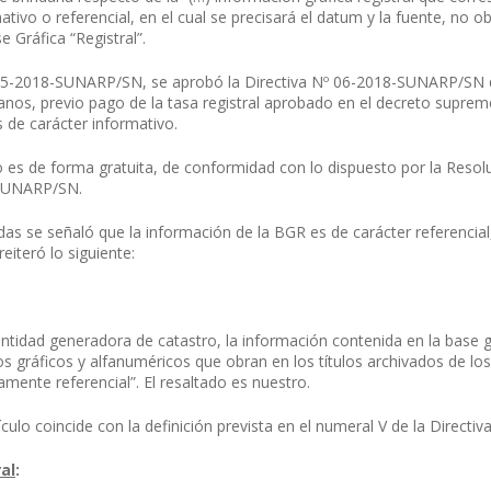
mativo o referencial, en el cual se precisará el datum y la fuente, no 
e Gráfica “Registral”.
5-2018-SUNARP/SN, se aprobó la Directiva Nº 06-2018-SUNARP/SN qu
danos, previo pago de la tasa registral aprobado en el decreto supremo
es de carácter informativo.
ado es de forma gratuita, de conformidad con lo dispuesto por la Re
-SUNARP/SN.
adas se señaló que la información de la BGR es de carácter referencia
 reiteró lo siguiente:
ntidad generadora de catastro, la información contenida en la base grá
os gráficos y alfanuméricos que obran en los títulos archivados de los 
amente referencial”. El resaltado es nuestro.
culo coincide con la definición prevista en el numeral V de la Directiv
al
: