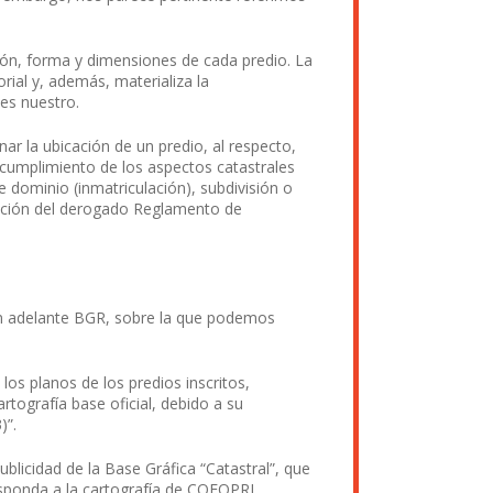
ción, forma y dimensiones de cada predio. La
rial y, además, materializa la
 es nuestro.
r la ubicación de un predio, al respecto,
l cumplimiento de los aspectos catastrales
 dominio (inmatriculación), subdivisión o
bación del derogado Reglamento de
 en adelante BGR, sobre la que podemos
los planos de los predios inscritos,
ografía base oficial, debido a su
)”.
publicidad de la Base Gráfica “Catastral”, que
responda a la cartografía de COFOPRI