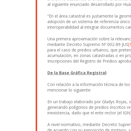
al siguiente enunciado desarrollado por Huá
“En el área catastral es justamente la geor
adopción de un sistema de referencia único 
interoperabilidad al integrar documentos car
Una primera aproximación sobre la relevanci
mediante Decreto Supremo Nº 002-89-JUS
[
para el caso de predios urbanos, que pretend
acumulación, en zonas catastradas o en pro
Inscripciones del Registro de Predios apr
De la Base Gráfica Registral
:
Con relación a la información técnica de lo
mencionar lo siguiente:
En un trabajo elaborado por Gladys Rojas, se 
generando polígonos de predios inscritos r
inexistencia, dado que el ente rector (el IGN)
A nivel normativo, mediante Decreto Supr
de acuerdo con su exposición de motivos, se