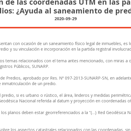
ón de las coordenadas UTM en las par
ios: ¿Ayuda al saneamiento de pre
2020-09-29
entan con ocasión de un saneamiento físico legal de inmuebles, es lo
io y su vinculación e incorporación en la partida registral involucra
nos temas relacionados con el tema antes mencionado, con miras a obt
egistros Públicos, SUNARP.
 de Predios, aprobado por Res. Nº 097-2013-SUNARP-SN, en adelante R
 inmatriculación de un predio.
l predio, si es urbano o rústico, el área, linderos y medidas perimétri
Geodésica Nacional referida al datum y proyección en coordenadas ofi
que los planos deben estar georreferenciados a la “(…) Red Geodésica 
sobre los aspectos catastrales relacionados con las coordenadas, sin