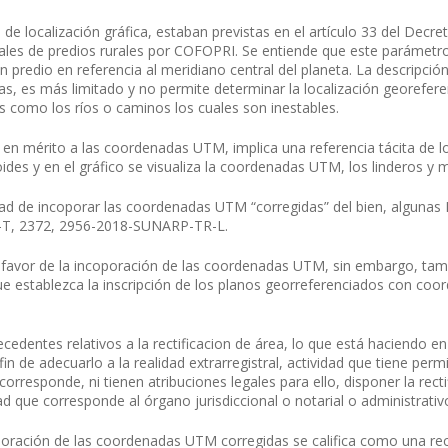
localización gráfica, estaban previstas en el artículo 33 del Decret
ales de predios rurales por COFOPRI. Se entiende que este parámetr
n predio en referencia al meridiano central del planeta. La descripci
as, es más limitado y no permite determinar la localización georefer
es como los ríos o caminos los cuales son inestables.
 en mérito a las coordenadas UTM, implica una referencia tácita de lo
troides y en el gráfico se visualiza la coordenadas UTM, los linderos y
ad de incoporar las coordenadas UTM “corregidas” del bien, algunas R
T, 2372, 2956-2018-SUNARP-TR-L.
a favor de la incoporación de las coordenadas UTM, sin embargo, tamb
ue establezca la inscripción de los planos georreferenciados con co
cedentes relativos a la rectificacion de área, lo que está haciendo en r
 fin de adecuarlo a la realidad extrarregistral, actividad que tiene pe
corresponde, ni tienen atribuciones legales para ello, disponer la rec
tad que corresponde al órgano jurisdiccional o notarial o administrativ
oración de las coordenadas UTM corregidas se califica como una rectif