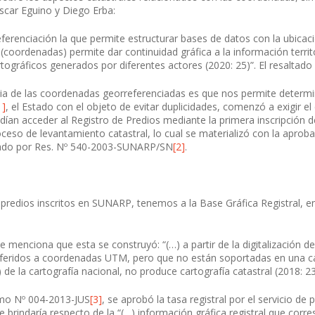
scar Eguino y Diego Erba:
referenciación la que permite estructurar bases de datos con la ubica
(coordenadas) permite dar continuidad gráfica a la información territo
tográficos generados por diferentes actores (2020: 25)”. El resaltado
a de las coordenadas georreferenciadas es que nos permite determina
1]
, el Estado con el objeto de evitar duplicidades, comenzó a exigir e
ían acceder al Registro de Predios mediante la primera inscripción de
ceso de levantamiento catastral, lo cual se materializó con la apro
obado por Res. Nº 540-2003-SUNARP/SN
[2]
.
s predios inscritos en SUNARP, tenemos a la Base Gráfica Registral,
menciona que esta se construyó: “(…) a partir de la digitalización de 
eferidos a coordenadas UTM, pero que no están soportadas en una cart
 de la cartografía nacional, no produce cartografía catastral (2018: 23
emo Nº 004-2013-JUS
[3]
, se aprobó la tasa registral por el servicio de 
 brindaría respecto de la “(…) información gráfica registral que cor