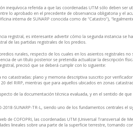
ón inequívoca referida a que las coordenadas UTM sólo deben ser util
ntre lo aprobado en el precedente de observancia obligatoria y el acue
 Oficina interna de SUNARP conocida como de “Catastro”), “legalmente
dencia registral, es interesante advertir cómo la segunda instancia se 
al de las partidas registrales de los predios.
edios rurales, respecto de los cuales en los asientos registrales no
encia de un título posterior se pretendía actualizar la descripción fí
egistral, precisó que se deberá cumplir con lo siguiente:
no catastradas: plano y memoria descriptiva suscrito por verificador i
o 20 del RIRP, mientras que para aquellos ubicados en zonas catastrad
specto de la documentación técnica evaluada, y en el sentido de que 
0-2018-SUNARP-TR-L, siendo uno de los fundamentos centrales el si
a web de COFOPRI, las coordenadas UTM (Universal Transversal de Me
es lineales sobre una parte de la superficie terrestre, tomando como