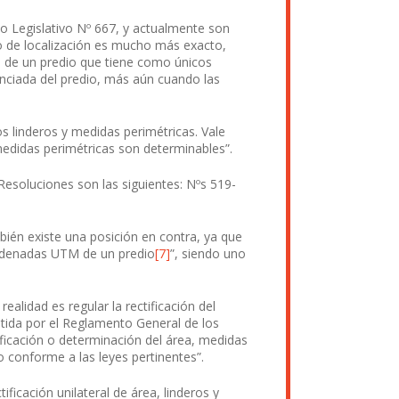
o Legislativo Nº 667, y actualmente son
o de localización es mucho más exacto,
ón de un predio que tiene como únicos
enciada del predio, más aún cuando las
s linderos y medidas perimétricas. Vale
 medidas perimétricas son determinables”.
esoluciones son las siguientes: Nºs 519-
ién existe una posición en contra, ya que
ordenadas UTM de un predio
[7]
”, siendo uno
ealidad es regular la rectificación del
rmitida por el Reglamento General de los
tificación o determinación del área, medidas
o conforme a las leyes pertinentes”.
icación unilateral de área, linderos y