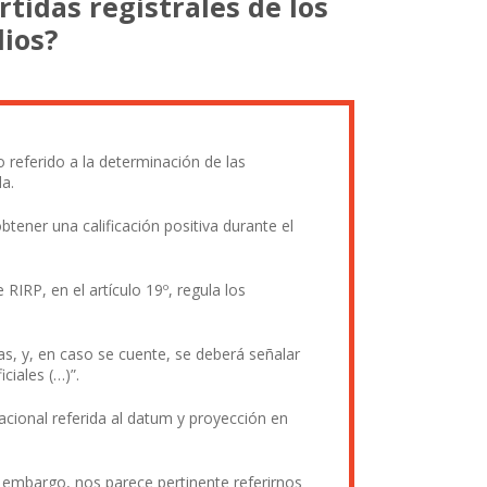
tidas registrales de los
dios?
 referido a la determinación de las
da.
ener una calificación positiva durante el
IRP, en el artículo 19º, regula los
cas, y, en caso se cuente, se deberá señalar
ciales (…)”.
Nacional referida al datum y proyección en
 embargo, nos parece pertinente referirnos