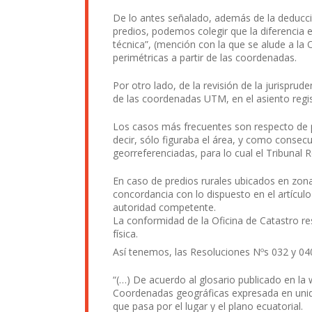
De lo antes señalado, además de la deducci
predios, podemos colegir que la diferencia e
técnica”, (mención con la que se alude a la
perimétricas a partir de las coordenadas.
Por otro lado, de la revisión de la jurispru
de las coordenadas UTM, en el asiento registr
Los casos más frecuentes son respecto de pr
decir, sólo figuraba el área, y como consecu
georreferenciadas, para lo cual el Tribunal R
En caso de predios rurales ubicados en zona 
concordancia con lo dispuesto en el artícul
autoridad competente.
La conformidad de la Oficina de Catastro re
física.
Así tenemos, las Resoluciones Nºs 032 y 04
“(…) De acuerdo al glosario publicado en l
Coordenadas geográficas expresada en unidad
que pasa por el lugar y el plano ecuatorial.