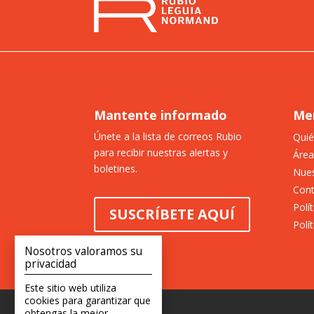
Mantente informado
Me
Únete a la lista de correos Rubio
Qui
para recibir nuestras alertas y
Área
boletines.
Nues
Con
Polí
SUSCRÍBETE AQUÍ
Polí
Nosotros valoramos su
privacidad
Este sitio web utiliza
cookies para garantizar que
obtengas la mejor