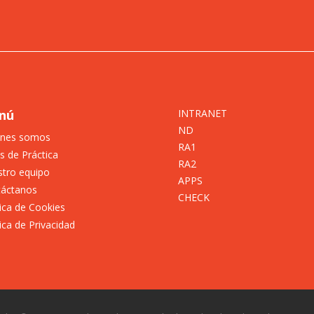
nú
INTRANET
ND
énes somos
RA1
s de Práctica
RA2
tro equipo
APPS
táctanos
CHECK
tica de Cookies
tica de Privacidad