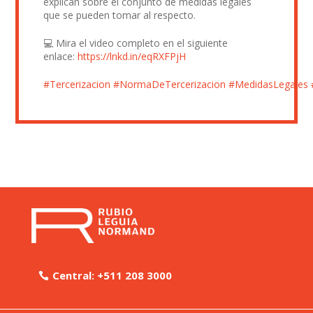
explican sobre el conjunto de medidas legales
que se pueden tomar al respecto.
💻 Mira el video completo en el siguiente
enlace:
https://lnkd.in/eqRXFPjH
#Tercerizacion
#NormaDeTercerizacion
#MedidasLegales
Central: +511 208 3000