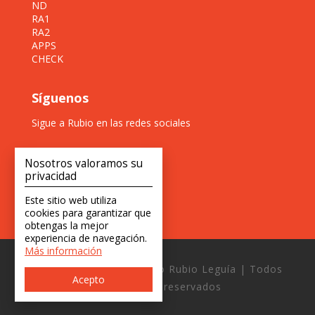
ND
RA1
RA2
APPS
CHECK
Síguenos
Sigue a Rubio en las redes sociales
Nosotros valoramos su
privacidad
Este sitio web utiliza
cookies para garantizar que
obtengas la mejor
experiencia de navegación.
Más información
Copyright © 2026 Estudio Rubio Leguía | Todos
Acepto
los derechos reservados