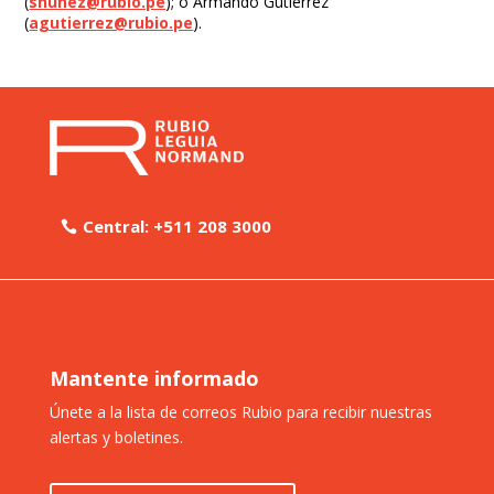
(
snunez@rubio.pe
); o Armando Gutiérrez
(
agutierrez@rubio.pe
).
Central: +511 208 3000
Mantente informado
Únete a la lista de correos Rubio para recibir nuestras
alertas y boletines.