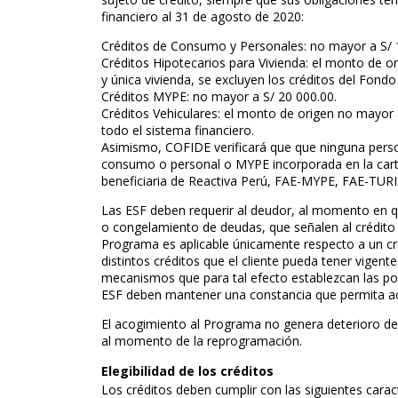
financiero al 31 de agosto de 2020:
Créditos de Consumo y Personales: no mayor a S/ 
Créditos Hipotecarios para Vivienda: el monto de o
y única vivienda, se excluyen los créditos del Fond
Créditos MYPE: no mayor a S/ 20 000.00.
Créditos Vehiculares: el monto de origen no mayor a
todo el sistema financiero.
Asimismo, COFIDE verificará que que ninguna person
consumo o personal o MYPE incorporada en la car
beneficiaria de Reactiva Perú, FAE-MYPE, FAE-TU
Las ESF deben requerir al deudor, al momento en q
o congelamiento de deudas, que señalen al crédito so
Programa es aplicable únicamente respecto a un cr
distintos créditos que el cliente pueda tener vigent
mecanismos que para tal efecto establezcan las polí
ESF deben mantener una constancia que permita acre
El acogimiento al Programa no genera deterioro de l
al momento de la reprogramación.
Elegibilidad de los créditos
Los créditos deben cumplir con las siguientes caract