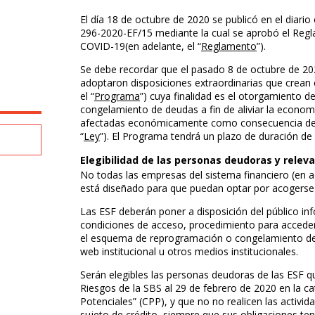
El día 18 de octubre de 2020 se publicó en el diario 
296-2020-EF/15 mediante la cual se aprobó el Reg
COVID-19(en adelante, el “
Reglamento
”).
Se debe recordar que el pasado 8 de octubre de 202
adoptaron disposiciones extraordinarias que crean
el “
Programa
”) cuya finalidad es el otorgamiento d
congelamiento de deudas a fin de aliviar la econom
afectadas económicamente como consecuencia de l
“
Ley
”). El Programa tendrá un plazo de duración de
Elegibilidad de las personas deudoras y releva
No todas las empresas del sistema financiero (en a
está diseñado para que puedan optar por acogerse 
Las ESF deberán poner a disposición del público in
condiciones de acceso, procedimiento para acceder
el esquema de reprogramación o congelamiento de
web institucional u otros medios institucionales.
Serán elegibles las personas deudoras de las ESF qu
Riesgos de la SBS al 29 de febrero de 2020 en la 
Potenciales” (CPP), y que no no realicen las activid
sujeto de crédito, siempre que sus obligaciones ten