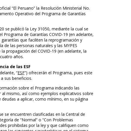
oficial “El Peruano” la Resolución Ministerial No.
lamento Operativo del Programa de Garantías
0 se publicó la Ley 31050, mediante la cual se
 el Programa de Garantías COVID-19 (en adelante,
e garantías que faciliten la reprogramación y
ía de las personas naturales y las MYPES
a propagación del COVID-19 (en adelante, la
 cuatro años.
ncia de las ESF
delante, “
ESF
”) ofrecerán el Programa, pues este
a sus beneficios.
formación sobre el Programa indicando las
 al mismo, así como ejemplos explicativos sobre
 deudas a aplicar, como mínimo, en su página
e se encuentren clasificadas en la Central de
categoría de “Normal” o “Con Problemas
ades prohibidas por la ley y que califiquen como
gan las siguientes características en el sistema