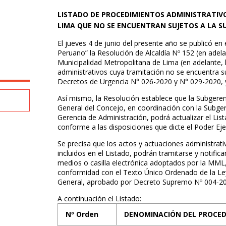
LISTADO DE PROCEDIMIENTOS ADMINISTRATIV
LIMA QUE NO SE ENCUENTRAN SUJETOS A LA S
El jueves 4 de junio del presente año se publicó en e
Peruano” la Resolución de Alcaldía Nº 152 (en adelan
Municipalidad Metropolitana de Lima (en adelante, 
administrativos cuya tramitación no se encuentra s
Decretos de Urgencia N° 026-2020 y N° 029-2020, y 
Así mismo, la Resolución establece que la Subgere
General del Concejo, en coordinación con la Subger
Gerencia de Administración, podrá actualizar el List
conforme a las disposiciones que dicte el Poder Eje
Se precisa que los actos y actuaciones administrat
incluidos en el Listado, podrán tramitarse y notific
medios o casilla electrónica adoptados por la MML,
conformidad con el Texto Único Ordenado de la Ley
General, aprobado por Decreto Supremo Nº 004-20
A continuación el Listado:
Nº Orden
DENOMINACIÓN DEL PROCE