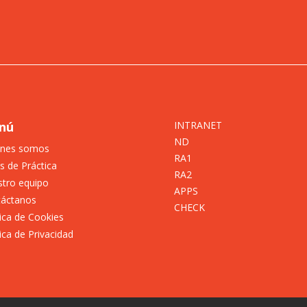
nú
INTRANET
ND
énes somos
RA1
s de Práctica
RA2
tro equipo
APPS
táctanos
CHECK
tica de Cookies
tica de Privacidad