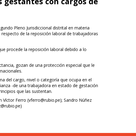
s gestantes con cargos de
gundo Pleno Jurisdiccional distrital en materia
a respecto de la reposición laboral de trabajadoras
ue procede la reposición laboral debido a lo
ctancia, gozan de una protección especial que le
rnacionales.
na del cargo, nivel o categoría que ocupa en el
onfianza -de una trabajadora en estado de gestación
rincipios que las sustentan.
 Víctor Ferro (
vferro@rubio.pe
); Sandro Núñez
z@rubio.pe
)