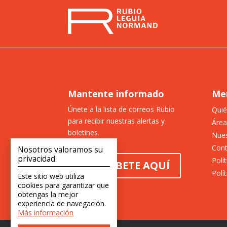
Mantente informado
Me
Únete a la lista de correos Rubio
Qui
para recibir nuestras alertas y
Área
boletines.
Nues
Con
Nosotros valoramos su
privacidad
Polí
SUSCRÍBETE AQUÍ
Polí
Este sitio web utiliza
cookies para garantizar que
obtengas la mejor
experiencia de navegación.
Más información