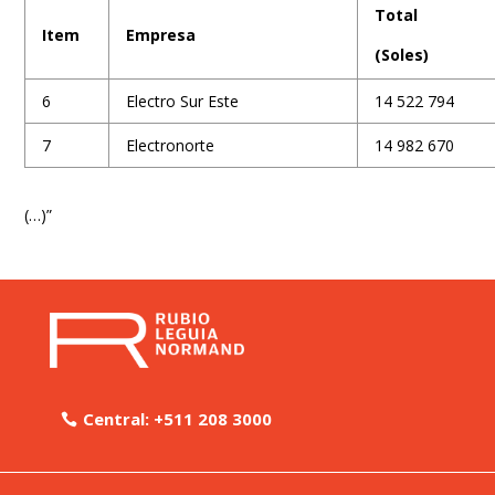
Total
Item
Empresa
(Soles)
6
Electro Sur Este
14 522 794
7
Electronorte
14 982 670
(…)”
Central: +511 208 3000