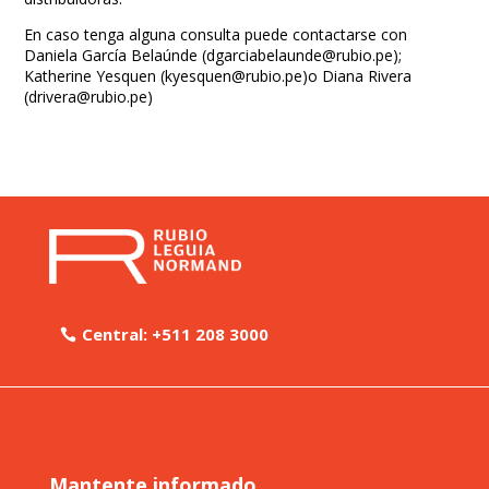
En caso tenga alguna consulta puede contactarse con
Daniela García Belaúnde (
dgarciabelaunde@rubio.pe
);
Katherine Yesquen (
kyesquen@rubio.pe
)o Diana Rivera
(
drivera@rubio.pe
)
Central: +511 208 3000
Mantente informado