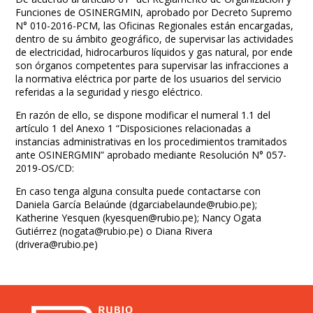
Funciones de OSINERGMIN, aprobado por Decreto Supremo
N° 010-2016-PCM, las Oficinas Regionales están encargadas,
dentro de su ámbito geográfico, de supervisar las actividades
de electricidad, hidrocarburos líquidos y gas natural, por ende
son órganos competentes para supervisar las infracciones a
la normativa eléctrica por parte de los usuarios del servicio
referidas a la seguridad y riesgo eléctrico.
En razón de ello, se dispone modificar el numeral 1.1 del
artículo 1 del Anexo 1 “Disposiciones relacionadas a
instancias administrativas en los procedimientos tramitados
ante OSINERGMIN” aprobado mediante Resolución N° 057-
2019-OS/CD:
En caso tenga alguna consulta puede contactarse con
Daniela García Belaúnde (
dgarciabelaunde@rubio.pe
);
Katherine Yesquen (
kyesquen@rubio.pe
); Nancy Ogata
Gutiérrez (
nogata@rubio.pe
) o Diana Rivera
(
drivera@rubio.pe
)