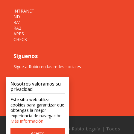
INTRANET
ND
RA1
RA2
APPS
CHECK
Síguenos
Sigue a Rubio en las redes sociales
Nosotros valoramos su
privacidad
Este sitio web utiliza
cookies para garantizar que
obtengas la mejor
experiencia de navegación.
Más información
Copyright © 2026 Estudio Rubio Leguía | Todos
Acepto