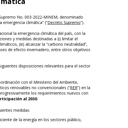
imática
to Supremo No. 003-2022-MINEM, denominado
a emergencia climática” (“
Decreto Supremo
”).
acional la emergencia climática del país, con la
iones y medidas destinadas a (i) limitar el
imáticos, (iii) alcanzar la “carbono neutralidad”,
gases de efecto invernadero, entre otros objetivos
iguientes disposiciones relevantes para el sector
oordinación con el Ministerio del Ambiente,
ticos renovables no convencionales (“
RER
”) en la
 progresivamente los requerimientos nuevos con
ticipación al 2030
.
guientes medidas:
ciente de la energía en los sectores público,