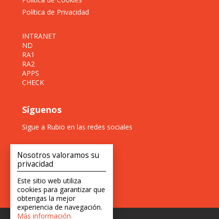
Política de Privacidad
INTRANET
ND
RA1
RA2
APPS
CHECK
Síguenos
Sigue a Rubio en las redes sociales
Nosotros valoramos su
privacidad
Este sitio web utiliza
cookies para garantizar que
obtengas la mejor
experiencia de navegación.
Más información