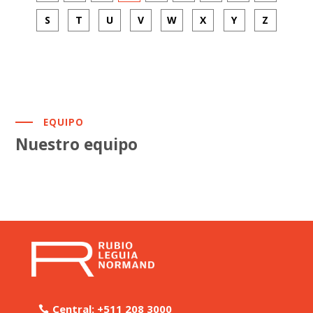
S
T
U
V
W
X
Y
Z
EQUIPO
Nuestro equipo
Central: +511 208 3000