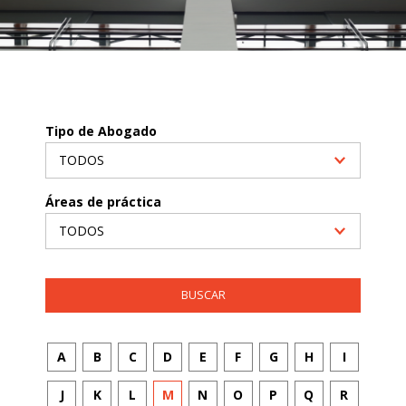
Tipo de Abogado
Áreas de práctica
A
B
C
D
E
F
G
H
I
J
K
L
M
N
O
P
Q
R