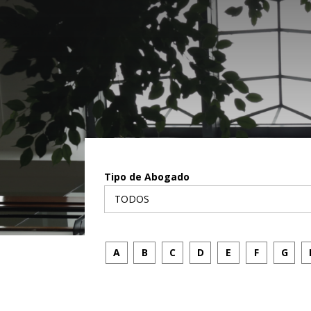
Tipo de Abogado
A
B
C
D
E
F
G