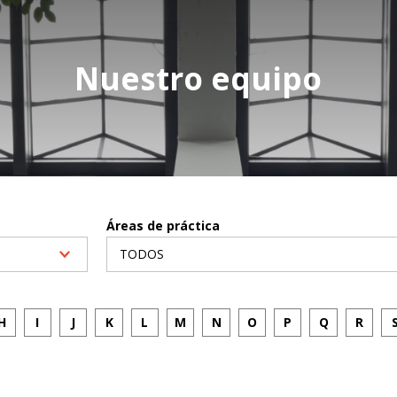
Nuestro equipo
Áreas de práctica
H
I
J
K
L
M
N
O
P
Q
R