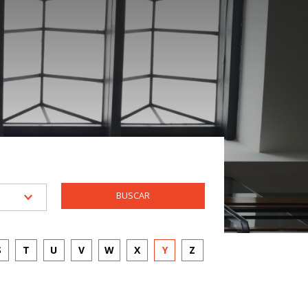
S
T
U
V
W
X
Y
Z