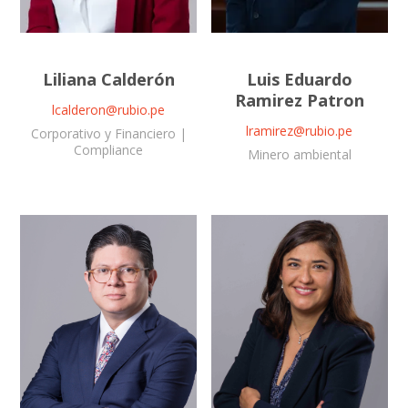
Liliana Calderón
Luis Eduardo
Ramirez Patron
lcalderon@rubio.pe
lramirez@rubio.pe
Corporativo y Financiero |
Compliance
Minero ambiental