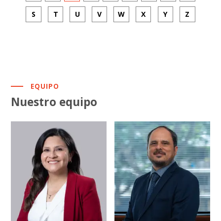
S
T
U
V
W
X
Y
Z
EQUIPO
Nuestro equipo