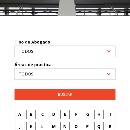
Tipo de Abogado
Áreas de práctica
A
B
C
D
E
F
G
H
I
J
K
L
M
N
O
P
Q
R