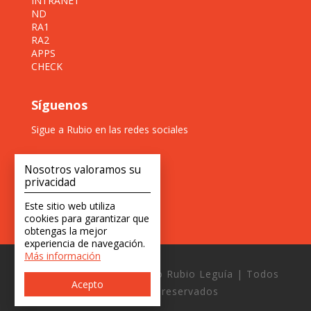
INTRANET
ND
RA1
RA2
APPS
CHECK
Síguenos
Sigue a Rubio en las redes sociales
Nosotros valoramos su
privacidad
Este sitio web utiliza
cookies para garantizar que
obtengas la mejor
experiencia de navegación.
Más información
Copyright © 2026 Estudio Rubio Leguía | Todos
Acepto
los derechos reservados