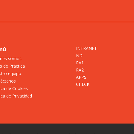
nú
INTRANET
ND
énes somos
RA1
s de Práctica
RA2
tro equipo
APPS
táctanos
CHECK
tica de Cookies
tica de Privacidad