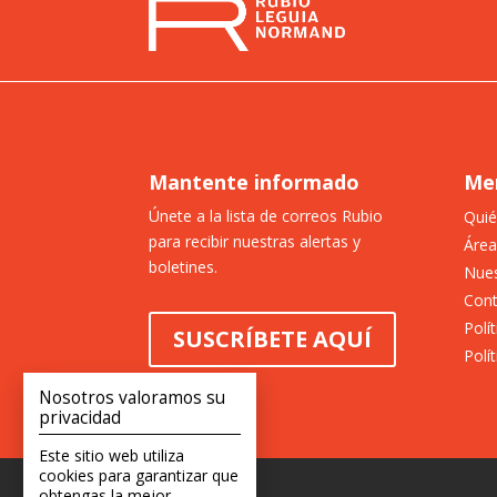
Mantente informado
Me
Únete a la lista de correos Rubio
Qui
para recibir nuestras alertas y
Área
boletines.
Nues
Con
Polí
SUSCRÍBETE AQUÍ
Polí
Nosotros valoramos su
privacidad
Este sitio web utiliza
cookies para garantizar que
obtengas la mejor