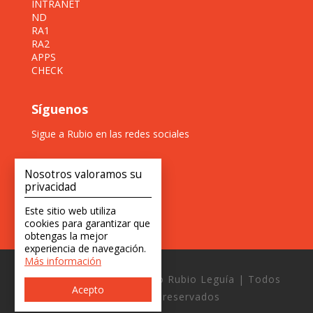
INTRANET
ND
RA1
RA2
APPS
CHECK
Síguenos
Sigue a Rubio en las redes sociales
Nosotros valoramos su
privacidad
Este sitio web utiliza
cookies para garantizar que
obtengas la mejor
experiencia de navegación.
Más información
Copyright © 2026 Estudio Rubio Leguía | Todos
Acepto
los derechos reservados