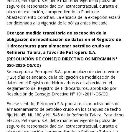
efecto, Petroperú S.A. debe mantener vigente la póliza de
seguro de responsabilidad civil extracontractual, durante el
plazo de excepción, comprendiendo la Planta de
Abastecimiento Conchan. La eficacia de la excepción estará
condicionada a la vigencia de la póliza antes indicada.
Otorgan medida transitoria de excepción de la
obligación de modificación de datos en el Registro de
Hidrocarburos para almacenar petróleo crudo en
Refinería Talara, a favor de Petroperú S.A.
(RESOLUCIÓN DE CONSEJO DIRECTIVO OSINERGMIN N°
050-2020-OS/CD)
Se exceptúa a Petroperú S.A., por un plazo de ciento veinte
(120) días calendario, de la obligación de modificación de
datos en el Registro de Hidrocarburos establecida en el
Reglamento del Registro de Hidrocarburos, aprobado por
Resolución de Consejo Directivo N° 191-2011-OS/CD.
En ese sentido, Petroperú S.A. podrá realizar actividades de
almacenamiento de petróleo crudo en los tanques de techo
fijo NL 45, NL 180 y NL 545 de la Refinería Talara. Para dicho
efecto, Petroperú S.A. debe mantener vigente la póliza de
seguro de responsabilidad civil extracontractual, durante el
plazo de excepción, comprendiendo la Refinería Talara. La